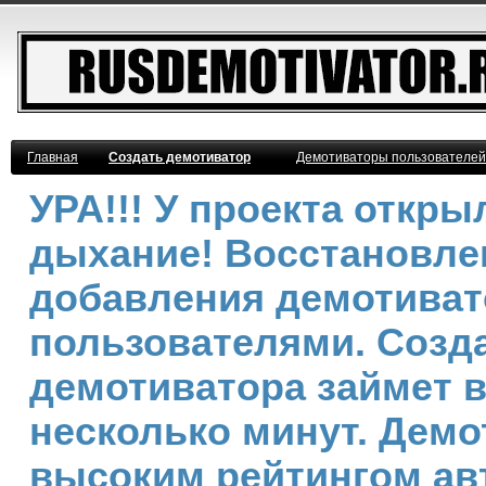
Главная
Создать демотиватор
Демотиваторы пользователей
УРА!!! У проекта откр
дыхание! Восстановле
добавления демотива
пользователями. Созд
демотиватора займет 
несколько минут. Демо
высоким рейтингом ав