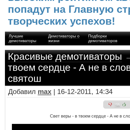
попадут на Главную ст
творческих успехов!
Лучшие
Демотиваторы о
Подборки
демотиваторы
жизни
демотиваторов
Красивые демотиваторы
→
твоем сердце - А не в сло
святош
Добавил
max
| 16-12-2011, 14:34
+66
Свет веры - в твоем сердце - А не в с