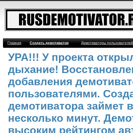
Главная
Создать демотиватор
Демотиваторы пользователей
УРА!!! У проекта откр
дыхание! Восстановле
добавления демотива
пользователями. Созд
демотиватора займет 
несколько минут. Демо
высоким рейтингом ав