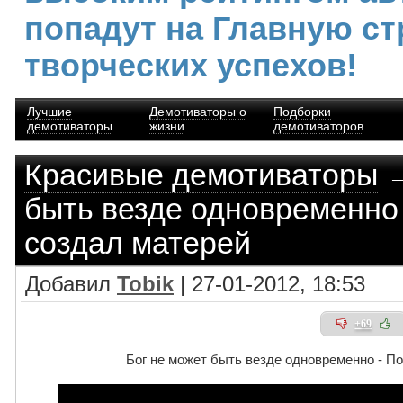
попадут на Главную ст
творческих успехов!
Лучшие
Демотиваторы о
Подборки
демотиваторы
жизни
демотиваторов
Красивые демотиваторы
→
быть везде одновременно 
создал матерей
Добавил
Tobik
| 27-01-2012, 18:53
+69
Бог не может быть везде одновременно - П