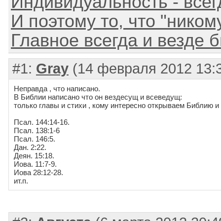
Индивидуальность - всег
И поэтому то, что "никому
Главное всегда и везде 
#1:
Gray
(14 февраля 2012 13:
Неправда , что написано.
В Библии написано что он вездесущ и всеведущ:
только главы и стихи , кому интересно открываем Библию и
Псал. 144:14-16.
Псал. 138:1-6
Псал. 146:5.
Дан. 2:22.
Деян. 15:18.
Иова. 11:7-9.
Иова 28:12-28.
ит.п.