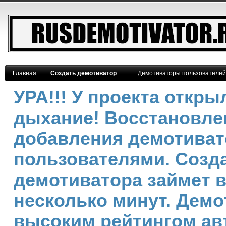
Главная
Создать демотиватор
Демотиваторы пользователей
УРА!!! У проекта откр
дыхание! Восстановле
добавления демотива
пользователями. Созд
демотиватора займет 
несколько минут. Демо
высоким рейтингом ав