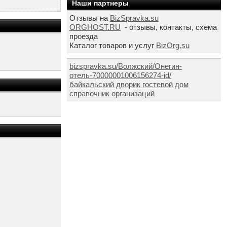
Наши партнеры
Отзывы на
BizSpravka.su
ORGHOST.RU
- отзывы, контакты, схема
проезда
Каталог товаров и услуг
BizOrg.su
bizspravka.su/Волжский/Онегин-
отель-70000001006156274-id/
байкальский дворик гостевой дом
справочник организаций