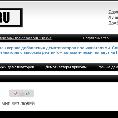
Созд
Лучш
Подб
тиваторы пользователей (Свежие)
Популярные теги
влен сервис добавления демотиваторов пользователями. Со
отиваторы с высоким рейтингом автоматически попадут на 
рки демотиваторов
Демотиваторы приколы
Разные дем
+107
МИР БЕЗ ЛЮДЕЙ