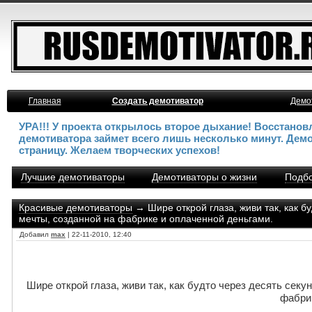
Главная
Создать демотиватор
Демо
УРА!!! У проекта открылось второе дыхание! Восстано
демотиватора займет всего лишь несколько минут. Дем
страницу. Желаем творческих успехов!
Лучшие демотиваторы
Демотиваторы о жизни
Подбо
Красивые демотиваторы
→ Шире открой глаза, живи так, как б
мечты, созданной на фабрике и оплаченной деньгами.
Добавил
max
| 22-11-2010, 12:40
Шире открой глаза, живи так, как будто через десять сек
фабрик