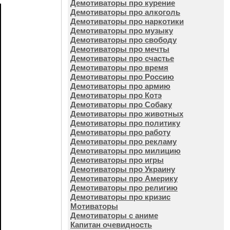
Демотиваторы про курение
Демотиваторы про алкоголь
Демотиваторы про наркотики
Демотиваторы про музыку
Демотиваторы про свободу
Демотиваторы про мечты
Демотиваторы про счастье
Демотиваторы про время
Демотиваторы про Россию
Демотиваторы про армию
Демотиваторы про Котэ
Демотиваторы про Собаку
Демотиваторы про животных
Демотиваторы про политику
Демотиваторы про работу
Демотиваторы про рекламу
Демотиваторы про милицию
Демотиваторы про игры
Демотиваторы про Украину
Демотиваторы про Америку
Демотиваторы про религию
Демотиваторы про кризис
Мотиваторы
Демотиваторы с аниме
Капитан очевидность