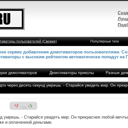
Созд
Лучш
Подб
тиваторы пользователей (Свежие)
Популярные теги
влен сервис добавления демотиваторов пользователями. Со
отиваторы с высоким рейтингом автоматически попадут на 
рки демотиваторов
Демотиваторы приколы
Разные дем
удто через десять секунд умрешь. - Старайся увидеть мир. Он пре
+74
унд умрешь. - Старайся увидеть мир. Он прекраснее любой мечты
е и оплаченной деньгами.