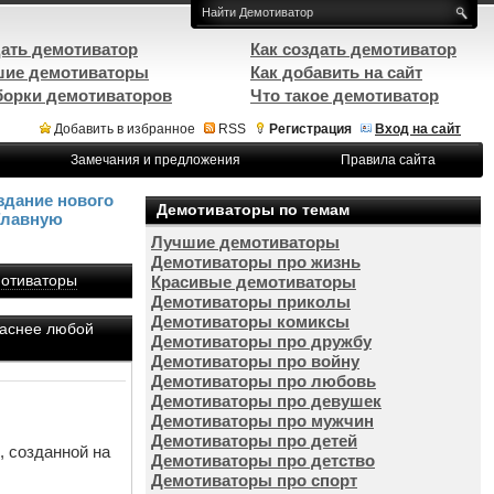
ать демотиватор
Как создать демотиватор
ие демотиваторы
Как добавить на сайт
орки демотиваторов
Что такое демотиватор
Добавить в избранное
RSS
Регистрация
Вход на сайт
Замечания и предложения
Правила сайта
здание нового
Демотиваторы по темам
Главную
Лучшие демотиваторы
Демотиваторы про жизнь
отиваторы
Красивые демотиваторы
Демотиваторы приколы
Демотиваторы комиксы
краснее любой
Демотиваторы про дружбу
Демотиваторы про войну
Демотиваторы про любовь
Демотиваторы про девушек
Демотиваторы про мужчин
Демотиваторы про детей
, созданной на
Демотиваторы про детство
Демотиваторы про спорт