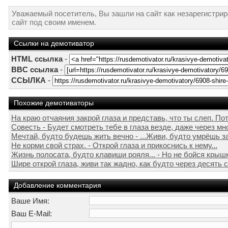
Уважаемый посетитель, Вы зашли на сайт как незарегистри
сайт под своим именем.
Ссылки на демотиватор
HTML ссылка
-
BBC ссылка
-
ССЫЛКА
-
Похожие демотиваторы
На краю отчаяния закрой глаза и представь, что ты слеп. Пот
Совесть - Будет смотреть тебе в глаза везде, даже через мн
Мечтай, будто будешь жить вечно - ...Живи, будто умрёшь з
Не корми свой страх. - Открой глаза и прикоснись к нему...
Жизнь полосата, будто клавиши рояля... - Но не бойся крыш
Шире открой глаза, живи так жадно, как будто через десять с
Добавление комментария
Ваше Имя:
Ваш E-Mail: