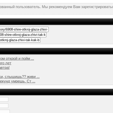
рованный пользователь. Мы рекомендуем Вам зарегистрироватьс
ом открой и пойм ...
ого лет
автра!
ки, слышишь?? живи ...
екунд умрешь. Ст ...