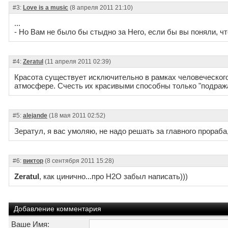
#3:
Love is a music
(8 апреля 2011 21:10)
...
- Но Вам не было бы стыдно за Него, если бы вы поняли, ч
#4:
Zeratul
(11 апреля 2011 02:39)
Красота существует исключительно в рамках человеческого 
атмосфере. Счесть их красивыми способны только "подраж
#5:
alejande
(18 мая 2011 02:52)
Зератул, я вас умоляю, не надо решать за главного прораба,
#6:
виктор
(8 сентября 2011 15:28)
Zeratul
, как цинично...про H2O забыл написать)))
Добавление комментария
Ваше Имя: