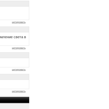
цитировать
омление света в
цитировать
цитировать
цитировать