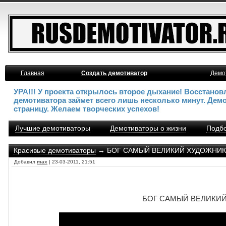
Главная
Создать демотиватор
Демо
УРА!!! У проекта открылось второе дыхание! Восстано
демотиватора займет всего лишь несколько минут. Дем
страницу. Желаем творческих успехов!
Лучшие демотиваторы
Демотиваторы о жизни
Подбо
Красивые демотиваторы
→ БОГ САМЫЙ ВЕЛИКИЙ ХУДОЖНИК - 
Добавил
max
| 23-03-2011, 21:51
БОГ САМЫЙ ВЕЛИКИЙ Х