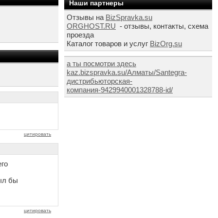
Наши партнеры
Отзывы на
BizSpravka.su
ORGHOST.RU
- отзывы, контакты, схема
проезда
Каталог товаров и услуг
BizOrg.su
а ты посмотри здесь
kaz.bizspravka.su/Алматы/Santegra-
дистрибьюторская-
компания-9429940001328788-id/
цитировать
его
был бы
цитировать