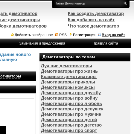
ать демотиватор
Как создать демотиватор
ие демотиваторы
Как добавить на сайт
орки демотиваторов
Что такое демотиватор
Добавить в избранное
RSS
Регистрация
Вход на сайт
Замечания и предложения
Правила сайта
здание нового
Демотиваторы по темам
Главную
Лучшие демотиваторы
Демотиваторы про жизнь
отиваторы
Красивые демотиваторы
Демотиваторы приколы
Демотиваторы комиксы
Демотиваторы про дружбу
Демотиваторы про войну
Демотиваторы про любовь
Демотиваторы про девушек
Демотиваторы про мужчин
Демотиваторы про детей
Демотиваторы про детство
Демотиваторы про спорт