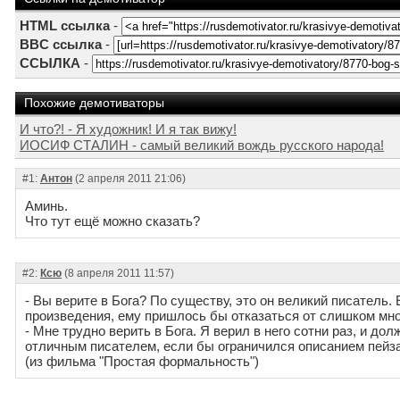
HTML ссылка
-
BBC ссылка
-
ССЫЛКА
-
Похожие демотиваторы
И что?! - Я художник! И я так вижу!
ИОСИФ СТАЛИН - самый великий вождь русского народа!
#1:
Антон
(2 апреля 2011 21:06)
Аминь.
Что тут ещё можно сказать?
#2:
Ксю
(8 апреля 2011 11:57)
- Вы верите в Бога? По существу, это он великий писатель.
произведения, ему пришлось бы отказаться от слишком мно
- Мне трудно верить в Бога. Я верил в него сотни раз, и до
отличным писателем, если бы ограничился описанием пейз
(из фильма "Простая формальность")