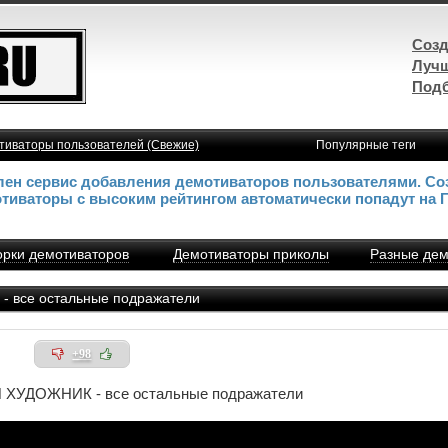
Созд
Лучш
Подб
тиваторы пользователей (Свежие)
Популярные теги
влен сервис добавления демотиваторов пользователями. Со
отиваторы с высоким рейтингом автоматически попадут на 
рки демотиваторов
Демотиваторы приколы
Разные дем
все остальные подражатели
+98
УДОЖНИК - все остальные подражатели