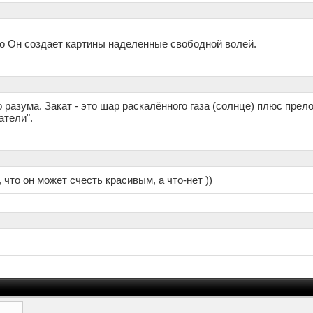
то Он создает картины наделенные свободной волей.
разума. Закат - это шар раскалённого газа (солнце) плюс прел
атели".
 что он может счесть красивым, а что-нет ))