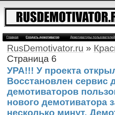
Главная
Создать демотиватор
Демотиваторы пользователей
RusDemotivator.ru
»
Крас
Страница 6
УРА!!! У проекта откр
Восстановлен сервис 
демотиваторов пользо
нового демотиватора з
несколько минут. Дем