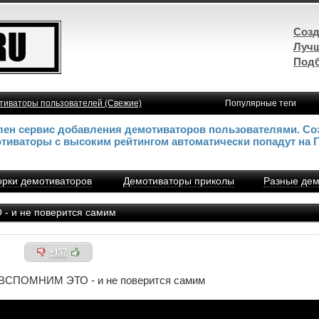
Созд
Лучш
Подб
тиваторы пользователей (Свежие)
Популярные теги
влен сервис добавления демотиваторов пользователями. Со
отиваторы с высоким рейтингом автоматически попадут на 
рки демотиваторов
Демотиваторы приколы
Разные дем
и не поверится самим
+157
СПОМНИМ ЭТО - и не поверится самим