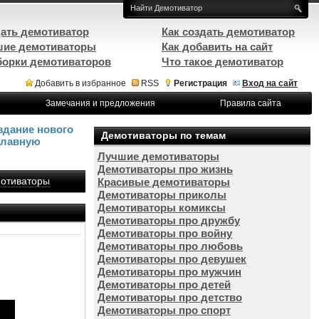
ать демотиватор
Как создать демотиватор
ие демотиваторы
Как добавить на сайт
орки демотиваторов
Что такое демотиватор
Добавить в избранное
RSS
Регистрация
Вход на сайт
Замечания и предложения
Правила сайта
здание нового
Демотиваторы по темам
Главную
Лучшие демотиваторы
Демотиваторы про жизнь
отиваторы
Красивые демотиваторы
Демотиваторы приколы
Демотиваторы комиксы
Демотиваторы про дружбу
Демотиваторы про войну
Демотиваторы про любовь
Демотиваторы про девушек
Демотиваторы про мужчин
Демотиваторы про детей
Демотиваторы про детство
Демотиваторы про спорт