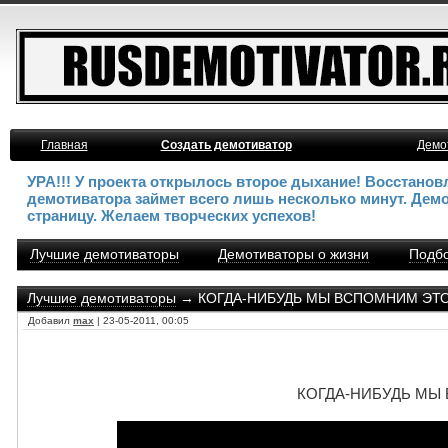
Главная
Создать демотиватор
Демо
УРА!!! У проекта открылось второе дыхание! Восстано
демотиватора займет всего лишь несколько минут. Дем
страницу. Желаем творческих успехов!
Лучшие демотиваторы
Демотиваторы о жизни
Подбо
Лучшие демотиваторы
→ КОГДА-НИБУДЬ МЫ ВСПОМНИМ ЭТО - 
Добавил
max
| 23-05-2011, 00:05
КОГДА-НИБУДЬ МЫ В