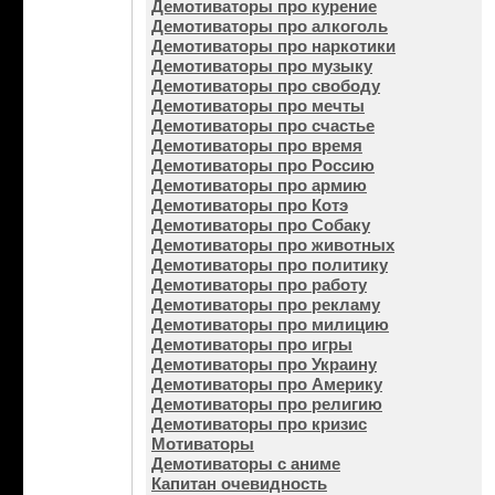
Демотиваторы про курение
Демотиваторы про алкоголь
Демотиваторы про наркотики
Демотиваторы про музыку
Демотиваторы про свободу
Демотиваторы про мечты
Демотиваторы про счастье
Демотиваторы про время
Демотиваторы про Россию
Демотиваторы про армию
Демотиваторы про Котэ
Демотиваторы про Собаку
Демотиваторы про животных
Демотиваторы про политику
Демотиваторы про работу
Демотиваторы про рекламу
Демотиваторы про милицию
Демотиваторы про игры
Демотиваторы про Украину
Демотиваторы про Америку
Демотиваторы про религию
Демотиваторы про кризис
Мотиваторы
Демотиваторы с аниме
Капитан очевидность