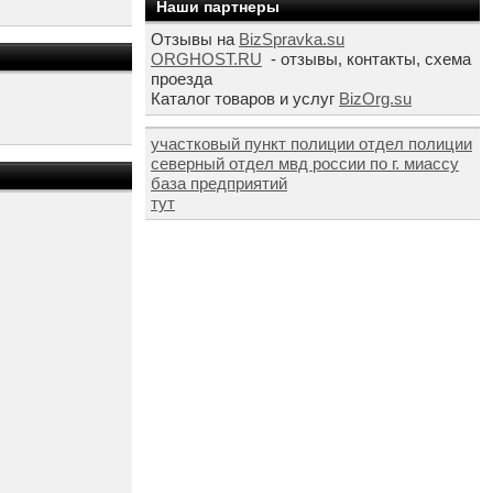
Наши партнеры
Отзывы на
BizSpravka.su
ORGHOST.RU
- отзывы, контакты, схема
проезда
Каталог товаров и услуг
BizOrg.su
участковый пункт полиции отдел полиции
северный отдел мвд россии по г. миассу
база предприятий
тут