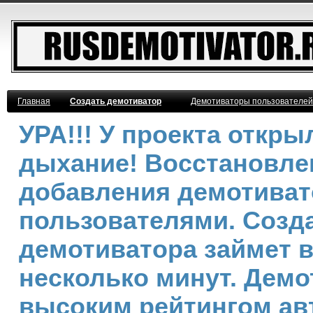
Главная
Создать демотиватор
Демотиваторы пользователей
УРА!!! У проекта откр
дыхание! Восстановле
добавления демотива
пользователями. Созд
демотиватора займет 
несколько минут. Демо
высоким рейтингом ав