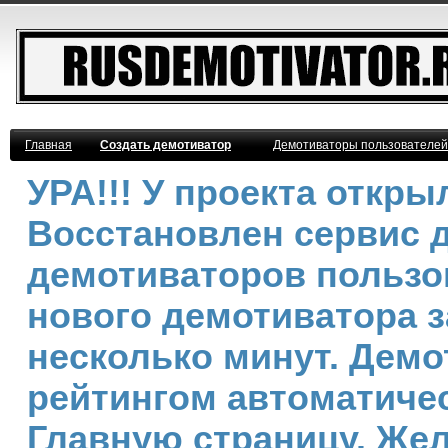
Главная
Создать демотиватор
Демотиваторы пользователей
УРА!!! У проекта откр
Восстановлен сервис 
демотиваторов пользо
нового демотиватора з
несколько минут. Дем
рейтингом автоматичес
Главную страницу. Же