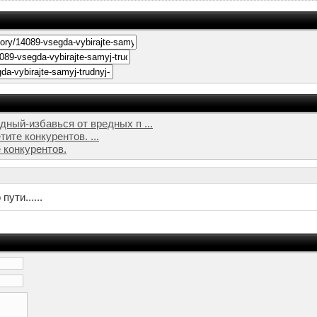
й-избавься от вредных п ...
ите конкурентов. ...
 конкурентов.
ути......