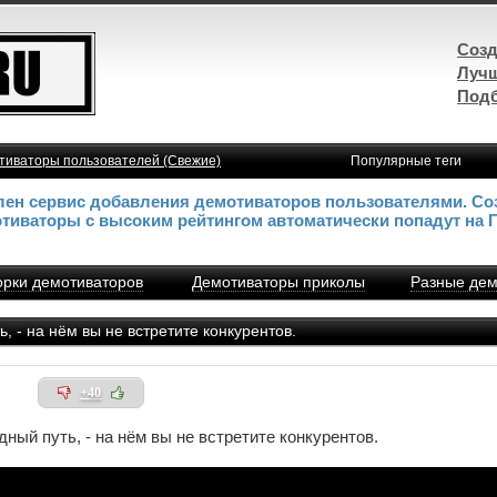
Созд
Лучш
Подб
тиваторы пользователей (Свежие)
Популярные теги
влен сервис добавления демотиваторов пользователями. Со
отиваторы с высоким рейтингом автоматически попадут на 
рки демотиваторов
Демотиваторы приколы
Разные дем
 - на нём вы не встретите конкурентов.
+40
ный путь, - на нём вы не встретите конкурентов.