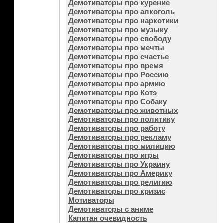
Демотиваторы про курение
Демотиваторы про алкоголь
Демотиваторы про наркотики
Демотиваторы про музыку
Демотиваторы про свободу
Демотиваторы про мечты
Демотиваторы про счастье
Демотиваторы про время
Демотиваторы про Россию
Демотиваторы про армию
Демотиваторы про Котэ
Демотиваторы про Собаку
Демотиваторы про животных
Демотиваторы про политику
Демотиваторы про работу
Демотиваторы про рекламу
Демотиваторы про милицию
Демотиваторы про игры
Демотиваторы про Украину
Демотиваторы про Америку
Демотиваторы про религию
Демотиваторы про кризис
Мотиваторы
Демотиваторы с аниме
Капитан очевидность