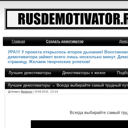
Главная
Создать демотиватор
Демо
УРА!!! У проекта открылось второе дыхание! Восстано
демотиватора займет всего лишь несколько минут. Дем
страницу. Желаем творческих успехов!
Лучшие демотиваторы
Демотиваторы о жизни
Подбо
Лучшие демотиваторы
→ Всегда выбирайте самый трудный путь,
Добавил
Radomir
| 8-09-2011, 13:14
Всегда выбирайте самый труд