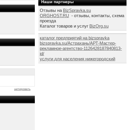
Наши партнеры
Отзывы на
BizSpravka.su
ORGHOST.RU
- отзывы, контакты, схема
проезда
Каталог товаров и услуг
BizOrg.su
каталог предприятий на bizspravka
bizspravka.su/Астрахань/АРТ-Мастер-
рекламное-агентство-1126428187840813-
id/
услуги для населения нижегородский
цитировать