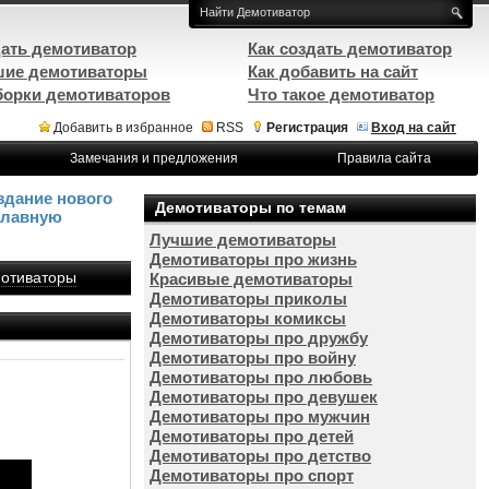
ать демотиватор
Как создать демотиватор
ие демотиваторы
Как добавить на сайт
орки демотиваторов
Что такое демотиватор
Добавить в избранное
RSS
Регистрация
Вход на сайт
Замечания и предложения
Правила сайта
здание нового
Демотиваторы по темам
Главную
Лучшие демотиваторы
Демотиваторы про жизнь
отиваторы
Красивые демотиваторы
Демотиваторы приколы
Демотиваторы комиксы
Демотиваторы про дружбу
Демотиваторы про войну
Демотиваторы про любовь
Демотиваторы про девушек
Демотиваторы про мужчин
Демотиваторы про детей
Демотиваторы про детство
Демотиваторы про спорт