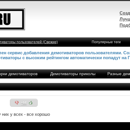
Созд
Лучш
Подб
тиваторы пользователей (Свежие)
Популярные теги
влен сервис добавления демотиваторов пользователями. Со
отиваторы с высоким рейтингом автоматически попадут на 
рки демотиваторов
Демотиваторы приколы
Разные дем
+64
у них у всех - все хорошо