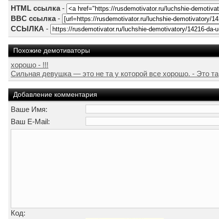
HTML ссылка
-
BBC ссылка
-
ССЫЛКА
-
Похожие демотиваторы
хорошо - !!!
Сильная девушка — это не та у которой все хорошо. - Это та, 
Добавление комментария
Ваше Имя:
Ваш E-Mail:
Код: