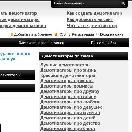
ать демотиватор
Как создать демотиватор
ие демотиваторы
Как добавить на сайт
орки демотиваторов
Что такое демотиватор
Добавить в избранное
RSS
Регистрация
Вход на сайт
Замечания и предложения
Правила сайта
здание нового
Демотиваторы по темам
Главную
Лучшие демотиваторы
Демотиваторы про жизнь
отиваторы
Красивые демотиваторы
Демотиваторы приколы
Демотиваторы комиксы
Демотиваторы про дружбу
Демотиваторы про войну
Демотиваторы про любовь
Демотиваторы про девушек
Демотиваторы про мужчин
Демотиваторы про детей
Демотиваторы про детство
Демотиваторы про спорт