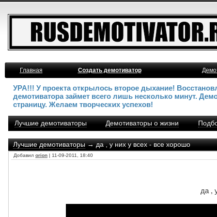
Главная
Создать демотиватор
Демо
УРА!!! У проекта открылось второе дыхание! Восстано
демотиватора займет всего лишь несколько минут. Дем
страницу. Желаем творческих успехов!
Лучшие демотиваторы
Демотиваторы о жизни
Подбо
Лучшие демотиваторы
→ да , у них у всех - все хорошо
Добавил
orion
| 11-09-2011, 18:40
да , 