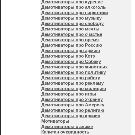
Демотиваторы про курение
Демотиваторы про алкоголь
Демотиваторы про наркотики
Демотиваторы про музыку
Демотиваторы про свободу
Демотиваторы про мечты
Демотиваторы про счастье
Демотиваторы про время
Демотиваторы про Россию
Демотиваторы про армию
Демотиваторы про Котэ
Демотиваторы про Собаку
Демотиваторы про животных
Демотиваторы про политику
Демотиваторы про работу
Демотиваторы про рекламу
Демотиваторы про милицию
Демотиваторы про игры
Демотиваторы про Украину
Демотиваторы про Америку
Демотиваторы про религию
Демотиваторы про кризис
Мотиваторы
Демотиваторы с аниме
Капитан очевидность