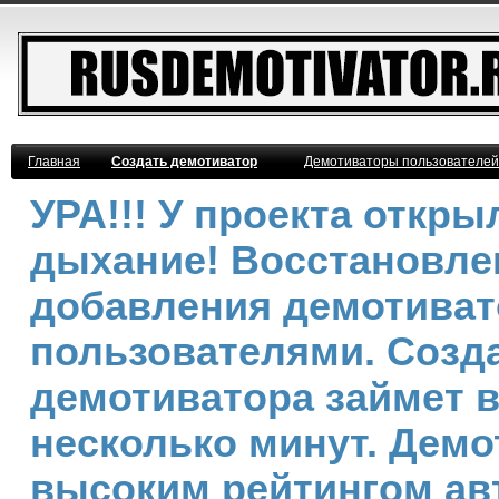
Главная
Создать демотиватор
Демотиваторы пользователей
УРА!!! У проекта откр
дыхание! Восстановле
добавления демотива
пользователями. Созд
демотиватора займет 
несколько минут. Демо
высоким рейтингом ав