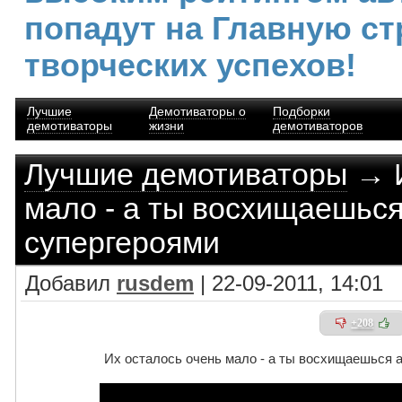
попадут на Главную ст
творческих успехов!
Лучшие
Демотиваторы о
Подборки
демотиваторы
жизни
демотиваторов
Лучшие демотиваторы
→ И
мало - а ты восхищаешьс
супергероями
Добавил
rusdem
| 22-09-2011, 14:01
+208
Их осталось очень мало - а ты восхищаешься 