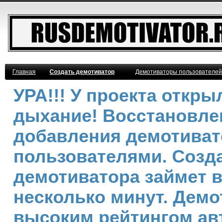
Главная
Создать демотиватор
Демотиваторы пользователей
УРА!!! У проекта откр
дыхание! Восстановле
добавления демотива
пользователями. Созд
демотиватора займет 
несколько минут. Демо
высоким рейтингом ав