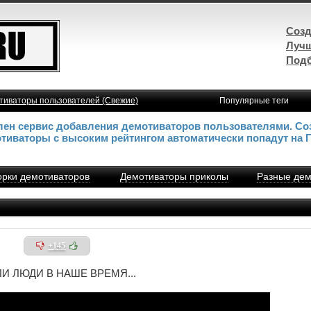
Созд
Лучш
Подб
тиваторы пользователей (Свежие)
Популярные теги
влен сервис добавления демотиваторов пользователями. Со
отиваторы с высоким рейтингом автоматически попадут на 
рки демотиваторов
Демотиваторы приколы
Разные дем
+145
ЛИ ЛЮДИ В НАШЕ ВРЕМЯ...