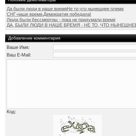
Да были люди в наше времяНе то что нынешнее племя
СНГ-наше время.Демократия победила!
Люди были бессмертны - пока не придумали время
ДА, БЫЛИ ЛЮДИ В НАШЕ ВРЕМЯ - НЕ ТО, ЧТО НЫНЕШН
Добавление комментария
Ваше Имя:
Ваш E-Mail:
Код: