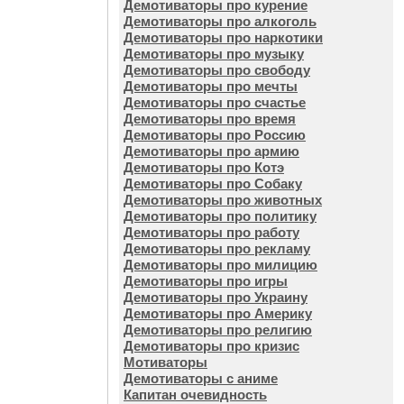
Демотиваторы про курение
Демотиваторы про алкоголь
Демотиваторы про наркотики
Демотиваторы про музыку
Демотиваторы про свободу
Демотиваторы про мечты
Демотиваторы про счастье
Демотиваторы про время
Демотиваторы про Россию
Демотиваторы про армию
Демотиваторы про Котэ
Демотиваторы про Собаку
Демотиваторы про животных
Демотиваторы про политику
Демотиваторы про работу
Демотиваторы про рекламу
Демотиваторы про милицию
Демотиваторы про игры
Демотиваторы про Украину
Демотиваторы про Америку
Демотиваторы про религию
Демотиваторы про кризис
Мотиваторы
Демотиваторы с аниме
Капитан очевидность