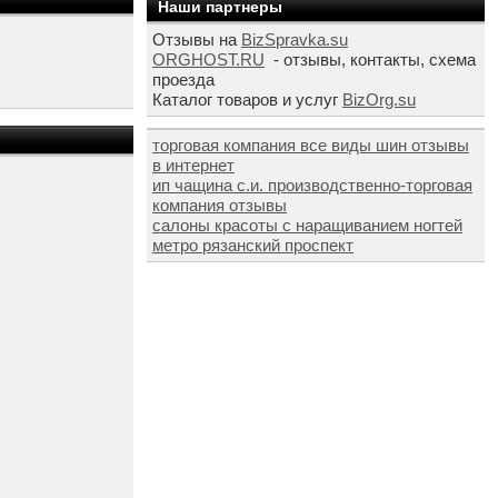
Наши партнеры
Отзывы на
BizSpravka.su
ORGHOST.RU
- отзывы, контакты, схема
проезда
Каталог товаров и услуг
BizOrg.su
торговая компания все виды шин отзывы
в интернет
ип чащина с.и. производственно-торговая
компания отзывы
салоны красоты с наращиванием ногтей
метро рязанский проспект