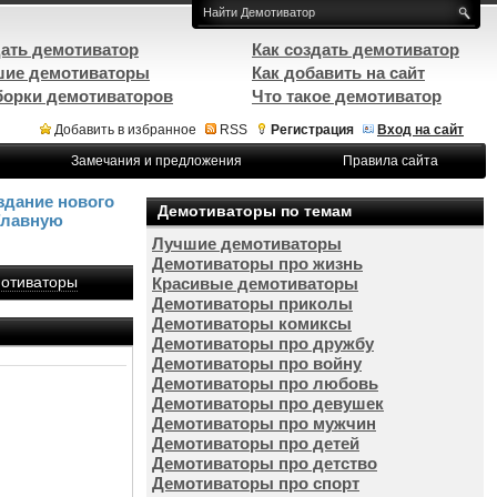
ать демотиватор
Как создать демотиватор
ие демотиваторы
Как добавить на сайт
орки демотиваторов
Что такое демотиватор
Добавить в избранное
RSS
Регистрация
Вход на сайт
Замечания и предложения
Правила сайта
здание нового
Демотиваторы по темам
Главную
Лучшие демотиваторы
Демотиваторы про жизнь
отиваторы
Красивые демотиваторы
Демотиваторы приколы
Демотиваторы комиксы
Демотиваторы про дружбу
Демотиваторы про войну
Демотиваторы про любовь
Демотиваторы про девушек
Демотиваторы про мужчин
Демотиваторы про детей
Демотиваторы про детство
Демотиваторы про спорт