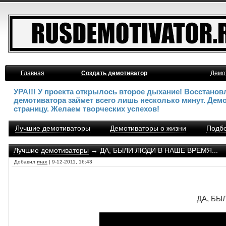
Главная
Создать демотиватор
Демо
УРА!!! У проекта открылось второе дыхание! Восстано
демотиватора займет всего лишь несколько минут. Дем
страницу. Желаем творческих успехов!
Лучшие демотиваторы
Демотиваторы о жизни
Подбо
Лучшие демотиваторы
→ ДА, БЫЛИ ЛЮДИ В НАШЕ ВРЕМЯ...
Добавил
max
| 9-12-2011, 16:43
ДА, БЫ