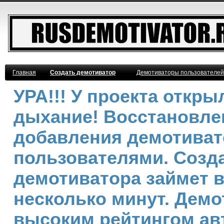
Главная
Создать демотиватор
Демотиваторы пользователей
УРА!!! У проекта откр
дыхание! Восстановле
добавления демотива
пользователями. Созд
демотиватора займет 
несколько минут. Демо
высоким рейтингом ав