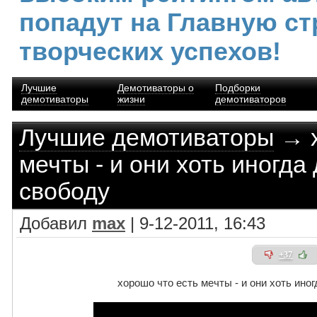
попадут на Главную ст
творческих успехов!
Лучшие
Демотиваторы о
Подборки
демотиваторы
жизни
демотиваторов
Лучшие демотиваторы
→ х
мечты - и они хоть иногда
свободу
Добавил
max
| 9-12-2011, 16:43
+37
хорошо что есть мечты - и они хоть ино