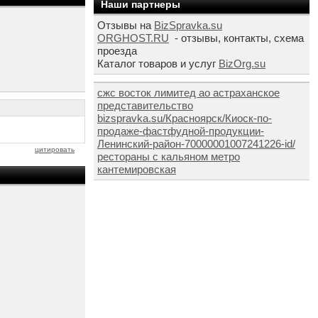
Наши партнеры
Отзывы на
BizSpravka.su
ORGHOST.RU
- отзывы, контакты, схема
проезда
Каталог товаров и услуг
BizOrg.su
сжс восток лимитед ао астраханское
представительство
bizspravka.su/Красноярск/Киоск-по-
продаже-фастфудной-продукции-
Ленинский-район-70000001007241226-id/
цитировать
рестораны с кальяном метро
кантемировская