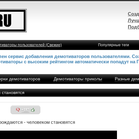
Созд
Лучш
Подб
тиваторы пользователей (Свежие)
Популярные теги
влен сервис добавления демотиваторов пользователями. Со
отиваторы с высоким рейтингом автоматически попадут на 
рки демотиваторов
Демотиваторы приколы
Разные дем
 становятся
+187
рождаются - человеком становятся