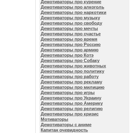
Демотиваторы про курение
Демотиваторы про алкоголь
Демотиваторы про наркотики
Демотиваторы про музыку
Демотиваторы про свободу
Демотиваторы про мечты
Демотиваторы про счастье
Демотиваторы про время
Демотиваторы про Россию
Демотиваторы про армию
Демотиваторы про Котэ
Демотиваторы про Собаку
Демотиваторы про животных
Демотиваторы про политику
Демотиваторы про работу
Демотиваторы про рекламу
Демотиваторы про милицию
Демотиваторы про игры
Демотиваторы про Украину
Демотиваторы про Америку
Демотиваторы про религию
Демотиваторы про кризис
Мотиваторы
Демотиваторы с аниме
Капитан очевидность