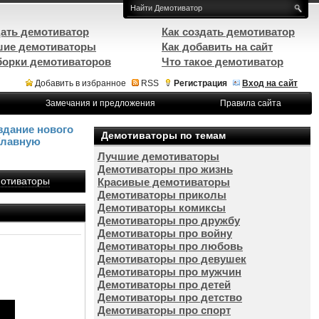
ать демотиватор
Как создать демотиватор
ие демотиваторы
Как добавить на сайт
орки демотиваторов
Что такое демотиватор
Добавить в избранное
RSS
Регистрация
Вход на сайт
Замечания и предложения
Правила сайта
здание нового
Демотиваторы по темам
Главную
Лучшие демотиваторы
Демотиваторы про жизнь
отиваторы
Красивые демотиваторы
Демотиваторы приколы
Демотиваторы комиксы
Демотиваторы про дружбу
Демотиваторы про войну
Демотиваторы про любовь
Демотиваторы про девушек
Демотиваторы про мужчин
Демотиваторы про детей
Демотиваторы про детство
Демотиваторы про спорт