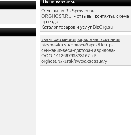
Наши партнеры
Отзывы на
BizSpravka.su
ORGHOST.RU
- отзывы, контакты, схема
проезда
Каталог товаров и услуг
BizOrg.su
квант зао многопрофильная компания
bizspravka.su/Новосибирск/Центр-
снижения-веса-доктора-Гаврилова-
ООО-141266769833167-id/
orghost.ru/kursk/awtoaksessuary