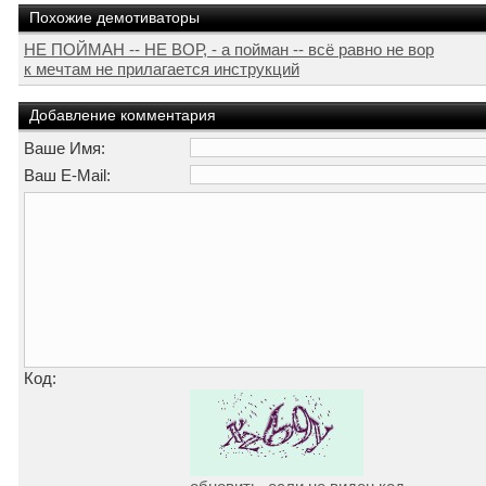
Похожие демотиваторы
НЕ ПОЙМАН -- НЕ ВОР, - а пойман -- всё равно не вор
к мечтам не прилагается инструкций
Добавление комментария
Ваше Имя:
Ваш E-Mail:
Код: