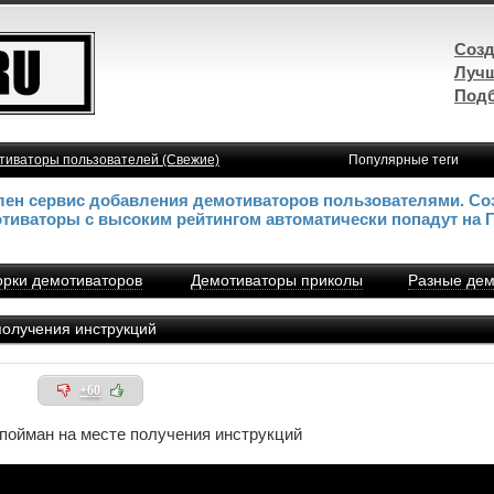
Созд
Лучш
Подб
тиваторы пользователей (Свежие)
Популярные теги
влен сервис добавления демотиваторов пользователями. Со
отиваторы с высоким рейтингом автоматически попадут на 
рки демотиваторов
Демотиваторы приколы
Разные дем
олучения инструкций
+60
ойман на месте получения инструкций