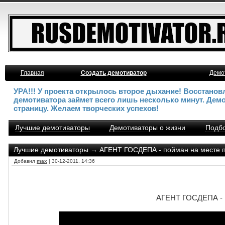
Главная
Создать демотиватор
Демо
УРА!!! У проекта открылось второе дыхание! Восстано
демотиватора займет всего лишь несколько минут. Дем
страницу. Желаем творческих успехов!
Лучшие демотиваторы
Демотиваторы о жизни
Подбо
Лучшие демотиваторы
→ АГЕНТ ГОСДЕПА - пойман на месте п
Добавил
max
| 30-12-2011, 14:36
АГЕНТ ГОСДЕПА - п