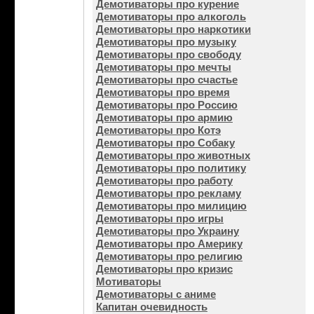
Демотиваторы про курение
Демотиваторы про алкоголь
Демотиваторы про наркотики
Демотиваторы про музыку
Демотиваторы про свободу
Демотиваторы про мечты
Демотиваторы про счастье
Демотиваторы про время
Демотиваторы про Россию
Демотиваторы про армию
Демотиваторы про Котэ
Демотиваторы про Собаку
Демотиваторы про животных
Демотиваторы про политику
Демотиваторы про работу
Демотиваторы про рекламу
Демотиваторы про милицию
Демотиваторы про игры
Демотиваторы про Украину
Демотиваторы про Америку
Демотиваторы про религию
Демотиваторы про кризис
Мотиваторы
Демотиваторы с аниме
Капитан очевидность