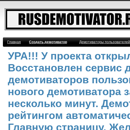
Главная
Создать демотиватор
Демотиваторы пользователей
УРА!!! У проекта откр
Восстановлен сервис 
демотиваторов пользо
нового демотиватора з
несколько минут. Дем
рейтингом автоматичес
Главную страницу. Же