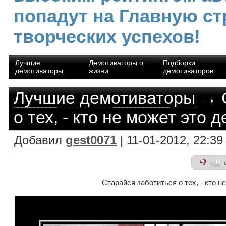
попадут на Главную ст
творческих успехов!
Лучшие
Демотиваторы о
Подборки
демотиваторы
жизни
демотиваторов
Лучшие демотиваторы
→ С
о тех, - кто не может это 
Добавил
gest0071
| 11-01-2012, 22:39
+86
Старайся заботиться о тех, - кто н