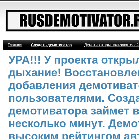
Главная
Создать демотиватор
Демотиваторы пользователей
УРА!!! У проекта откр
дыхание! Восстановле
добавления демотива
пользователями. Созд
демотиватора займет 
несколько минут. Демо
высоким рейтингом ав