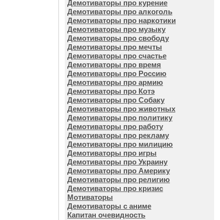
Демотиваторы про курение
Демотиваторы про алкоголь
Демотиваторы про наркотики
Демотиваторы про музыку
Демотиваторы про свободу
Демотиваторы про мечты
Демотиваторы про счастье
Демотиваторы про время
Демотиваторы про Россию
Демотиваторы про армию
Демотиваторы про Котэ
Демотиваторы про Собаку
Демотиваторы про животных
Демотиваторы про политику
Демотиваторы про работу
Демотиваторы про рекламу
Демотиваторы про милицию
Демотиваторы про игры
Демотиваторы про Украину
Демотиваторы про Америку
Демотиваторы про религию
Демотиваторы про кризис
Мотиваторы
Демотиваторы с аниме
Капитан очевидность