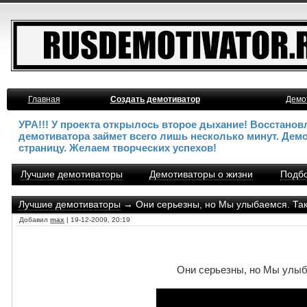
Главная
Создать демотиватор
Демо
УРА!!! У проекта открылось второе дыхание! Восстано
демотиватора займет всего лишь несколько минут. Дем
страницу. Желаем творческих успехов!
Лучшие демотиваторы
Демотиваторы о жизни
Подбо
Лучшие демотиваторы
→ Они серьезны, но Мы улыбаемся. Таких
Добавил
max
| 19-12-2009, 20:19
Они серьезны, но Мы улыба