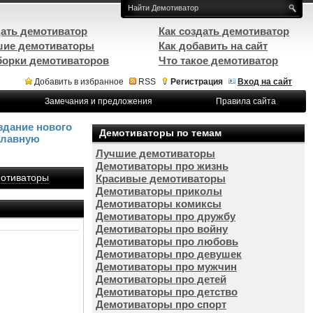
ать демотиватор
Как создать демотиватор
ие демотиваторы
Как добавить на сайт
орки демотиваторов
Что такое демотиватор
Добавить в избранное
RSS
Регистрация
Вход на сайт
Замечания и предложения
Правила сайта
здание нового
Демотиваторы по темам
Главную
Лучшие демотиваторы
Демотиваторы про жизнь
отиваторы
Красивые демотиваторы
Демотиваторы приколы
Демотиваторы комиксы
Демотиваторы про дружбу
Демотиваторы про войну
Демотиваторы про любовь
Демотиваторы про девушек
Демотиваторы про мужчин
Демотиваторы про детей
Демотиваторы про детство
Демотиваторы про спорт