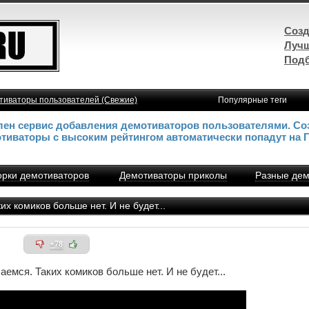
Созд
Лучш
Подб
тиваторы пользователей (Свежие)
Популярные теги
влен сервис добавления демотиваторов пользователями. Со
отиваторы с высоким рейтингом автоматически попадут на 
рки демотиваторов
Демотиваторы приколы
Разные дем
 комиков больше нет. И не будет...
+78
емся. Таких комиков больше нет. И не будет...