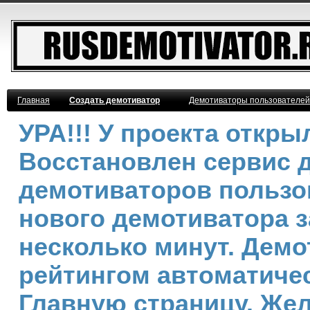
Главная
Создать демотиватор
Демотиваторы пользователей
УРА!!! У проекта откр
Восстановлен сервис 
демотиваторов пользо
нового демотиватора з
несколько минут. Дем
рейтингом автоматичес
Главную страницу. Же