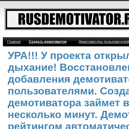
Главная
Создать демотиватор
Демотиваторы пользователей
УРА!!! У проекта откр
дыхание! Восстановле
добавления демотива
пользователями. Созд
демотиватора займет 
несколько минут. Дем
рейтингом автоматичес