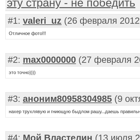
эту страну - не победить
#1:
valeri_uz
(26 февраля 2012
Отличное фото!!!
#2:
max0000000
(27 февраля 2
это точно))))
#3:
аноним80958304985
(9 окт
нахер трухлявую и гниющую быдлом рашу...даешь правиль
#4:
Мой Властелин
(13 июля 2