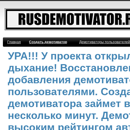
Главная
Создать демотиватор
Демотиваторы пользователей
УРА!!! У проекта откр
дыхание! Восстановле
добавления демотива
пользователями. Созд
демотиватора займет 
несколько минут. Демо
высоким рейтингом ав