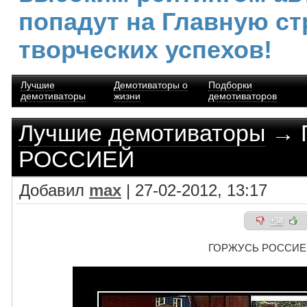
попадут на Главную ст
творческих успехов!
Лучшие
Демотиваторы о
Подборки
демотиваторы
жизни
демотиваторов
Лучшие демотиваторы
→ 
РОССИЕЙ
Добавил
max
| 27-02-2012, 13:17
+58
ГОРЖУСЬ РОССИЕ