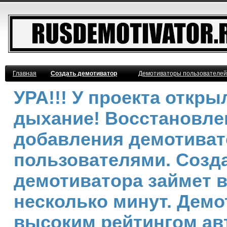
Главная
Создать демотиватор
Демотиваторы пользователей
УРА!!! У проекта откр
дыхание! Восстановле
добавления демотива
пользователями. Созд
демотиватора займет 
несколько минут. Демо
высоким рейтингом ав