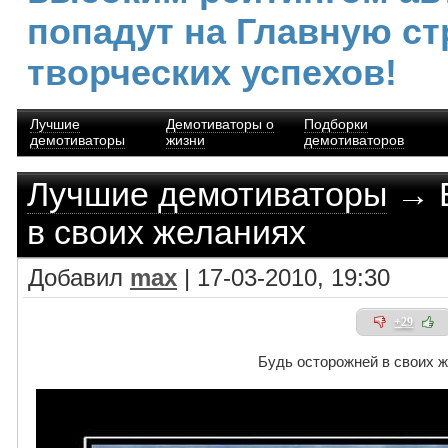
попадут на Главную ст
творческих успехов!
Лучшие
Демотиваторы о
Подборки
демотиваторы
жизни
демотиваторов
Лучшие демотиваторы
→ Б
в своих желаниях
Добавил
max
| 17-03-2010, 19:30
+29
Будь осторожней в своих 