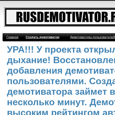
Главная
Создать демотиватор
Демотиваторы пользователей
УРА!!! У проекта откр
дыхание! Восстановле
добавления демотива
пользователями. Созд
демотиватора займет 
несколько минут. Демо
высоким рейтингом ав