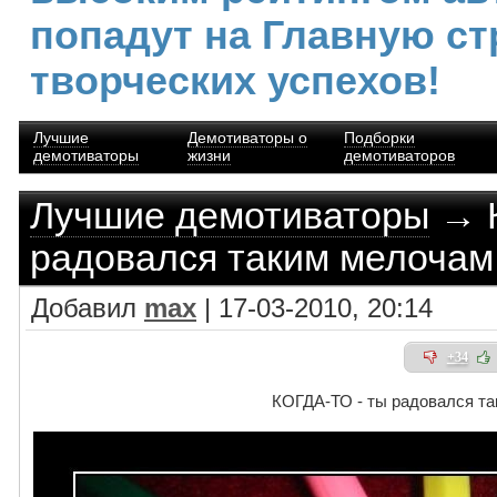
попадут на Главную ст
творческих успехов!
Лучшие
Демотиваторы о
Подборки
демотиваторы
жизни
демотиваторов
Лучшие демотиваторы
→ К
радовался таким мелочам
Добавил
max
| 17-03-2010, 20:14
+34
КОГДА-ТО - ты радовался т