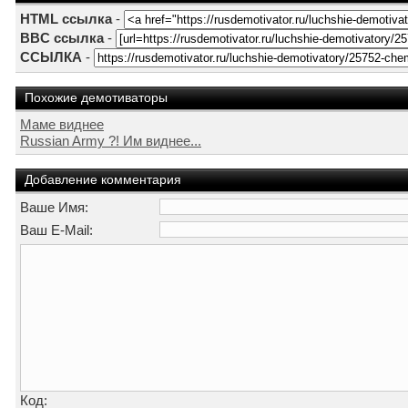
HTML ссылка
-
BBC ссылка
-
ССЫЛКА
-
Похожие демотиваторы
Маме виднее
Russian Army ?! Им виднее...
Добавление комментария
Ваше Имя:
Ваш E-Mail:
Код: