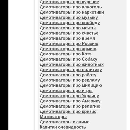
Демотиваторы про курение
Демотиваторы про алкоголь
Демотиваторы про наркотики
Демотиваторы про музыку
Демотиваторы про свободу
Демотиваторы про мечты
Демотиваторы про счастье
Демотиваторы про время
Демотиваторы про Россию
Демотиваторы про армию
Демотиваторы про Котэ
Демотиваторы про Собаку
Демотиваторы про животных
Демотиваторы про политику
Демотиваторы про работу
Демотиваторы про рекламу
Демотиваторы про милицию
Демотиваторы про игры
Демотиваторы про Украину
Демотиваторы про Америку
Демотиваторы про религию
Демотиваторы про кризис
Мотиваторы
Демотиваторы с аниме
Капитан очевидность