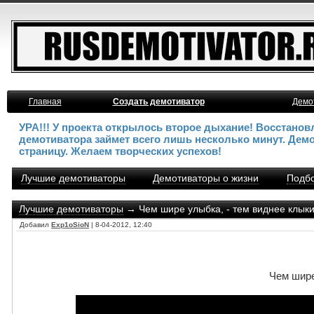
Главная
Создать демотиватор
Демо
УРА!!! У проекта открылось второе дыхание! Восстано
демотиватора займет всего лишь несколько минут. Дем
страницу. Желаем творческих успехов!
Лучшие демотиваторы
Демотиваторы о жизни
Подбо
Лучшие демотиваторы
→ Чем шире улыбка, - тем виднее клык
Добавил
Exp1oSioN
| 8-04-2012, 12:40
Чем шире