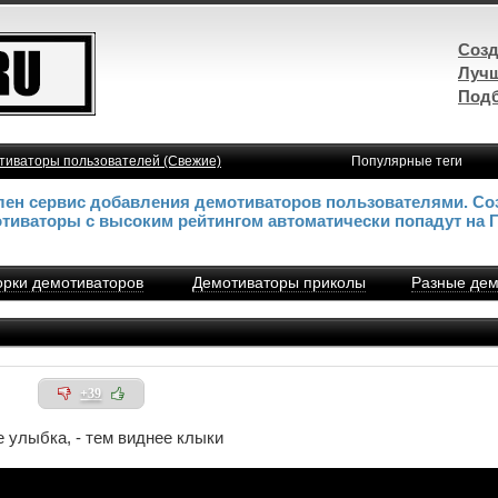
Созд
Лучш
Подб
тиваторы пользователей (Свежие)
Популярные теги
влен сервис добавления демотиваторов пользователями. Со
отиваторы с высоким рейтингом автоматически попадут на 
рки демотиваторов
Демотиваторы приколы
Разные дем
и
+39
 улыбка, - тем виднее клыки