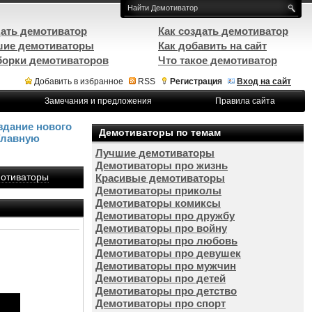
ать демотиватор
Как создать демотиватор
ие демотиваторы
Как добавить на сайт
орки демотиваторов
Что такое демотиватор
Добавить в избранное
RSS
Регистрация
Вход на сайт
Замечания и предложения
Правила сайта
здание нового
Демотиваторы по темам
Главную
Лучшие демотиваторы
Демотиваторы про жизнь
отиваторы
Красивые демотиваторы
Демотиваторы приколы
Демотиваторы комиксы
Демотиваторы про дружбу
Демотиваторы про войну
Демотиваторы про любовь
Демотиваторы про девушек
Демотиваторы про мужчин
Демотиваторы про детей
Демотиваторы про детство
Демотиваторы про спорт