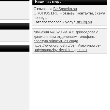
Наши партнеры
Отзывы на
BizSpravka.su
ORGHOST.RU
- отзывы, контакты, схема
проезда
Каталог товаров и услуг
BizOrg.su
гимназия №1529 им. а.с. грибоедова с
дошкольным отделением телефоны
советую обратиться сюда
https://www.orghost.ru/perm/rajon-nowye-
ljady/magaziny-detskikh-igrushek