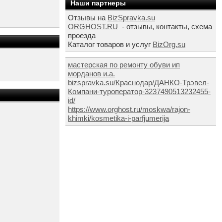
Наши партнеры
Отзывы на
BizSpravka.su
ORGHOST.RU
- отзывы, контакты, схема
проезда
Каталог товаров и услуг
BizOrg.su
мастерская по ремонту обуви ип
морданов и.а.
bizspravka.su/Краснодар/ДАНКО-Трэвел-
Компани-туроператор-3237490513232455-
id/
https://www.orghost.ru/moskwa/rajon-
khimki/kosmetika-i-parfjumerija