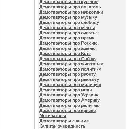
Демотиваторы про курение
Демотиваторы про алкоголь
Демотиваторы про наркотики
Демотиваторы про музыку
Демотиваторы про свободу
Демотиваторы про мечты
Демотиваторы про счастье
Демотиваторы про время
Демотиваторы про Россию
Демотиваторы про армию
Демотиваторы про Котэ
Демотиваторы про Собаку
Демотиваторы про животных
Демотиваторы про политику
Демотиваторы про работу
Демотиваторы про рекламу
Демотиваторы про милицию
Демотиваторы про игры
Демотиваторы про Украину
Демотиваторы про Америку
Демотиваторы про религию
Демотиваторы про кризис
Мотиваторы
Демотиваторы с аниме
Капитан очевидность