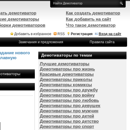
ать демотиватор
Как создать демотиватор
ие демотиваторы
Как добавить на сайт
орки демотиваторов
Что такое демотиватор
Добавить в избранное
RSS
Регистрация
Вход на сайт
Замечания и предложения
Правила сайта
здание нового
Демотиваторы по темам
Главную
Лучшие демотиваторы
Демотиваторы про жизнь
отиваторы
Красивые демотиваторы
Демотиваторы приколы
Демотиваторы комиксы
Демотиваторы про дружбу
Демотиваторы про войну
Демотиваторы про любовь
Демотиваторы про девушек
Демотиваторы про мужчин
Демотиваторы про детей
Демотиваторы про детство
Демотиваторы про спорт