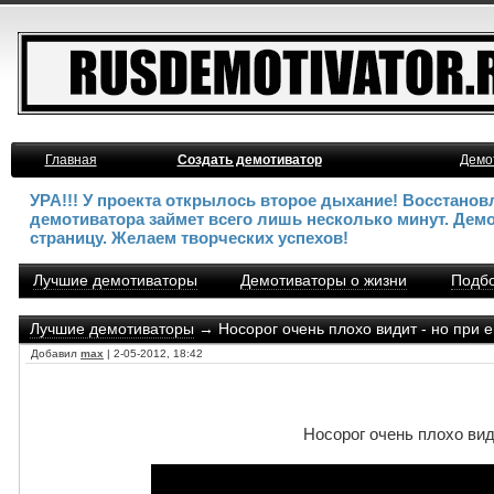
Главная
Создать демотиватор
Демо
УРА!!! У проекта открылось второе дыхание! Восстано
демотиватора займет всего лишь несколько минут. Дем
страницу. Желаем творческих успехов!
Лучшие демотиваторы
Демотиваторы о жизни
Подбо
Лучшие демотиваторы
→ Hосорог очень плохо видит - но при е
Добавил
max
| 2-05-2012, 18:42
Hосорог очень плохо вид