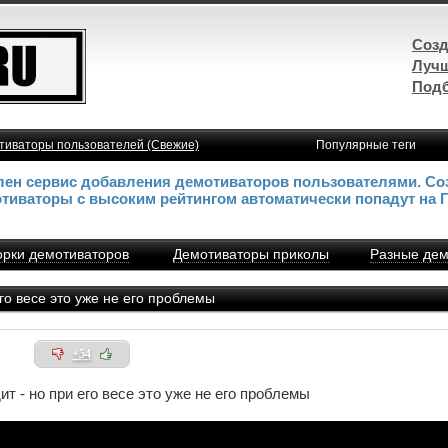
Созд
Лучш
Подб
тиваторы пользователей (Свежие)
Популярные теги
влен сервис добавления демотиваторов пользователями. Со
отиваторы с высоким рейтингом автоматически попадут на 
рки демотиваторов
Демотиваторы приколы
Разные дем
го весе это уже не его проблемы
+54
ит - но при его весе это уже не его проблемы