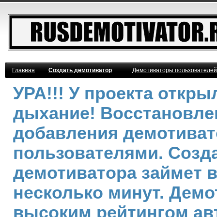
Главная
Создать демотиватор
Демотиваторы пользователей
УРА!!! У проекта откр
дыхание! Восстановле
добавления демотива
пользователями. Созд
демотиватора займет 
несколько минут. Демо
высоким рейтингом ав