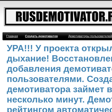
Главная
Создать демотиватор
Демотиваторы пользователей
УРА!!! У проекта откр
дыхание! Восстановле
добавления демотива
пользователями. Созд
демотиватора займет 
несколько минут. Дем
рейтингом автоматичес