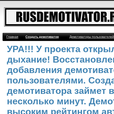
Главная
Создать демотиватор
Демотиваторы пользователей
УРА!!! У проекта откр
дыхание! Восстановле
добавления демотива
пользователями. Созд
демотиватора займет 
несколько минут. Демо
высоким рейтингом ав