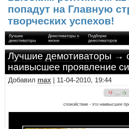
попадут на Главную ст
творческих успехов!
Лучшие
Демотиваторы о
Подборки
демотиваторы
жизни
демотиваторов
Лучшие демотиваторы
→ с
наивысшее проявление с
Добавил
max
| 11-04-2010, 19:44
+48
спокойствие - это наивысшее п