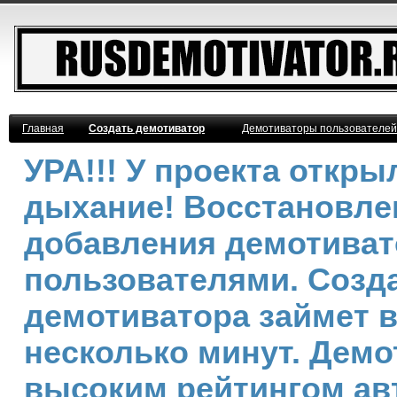
Главная
Создать демотиватор
Демотиваторы пользователей
УРА!!! У проекта откр
дыхание! Восстановле
добавления демотива
пользователями. Созд
демотиватора займет 
несколько минут. Демо
высоким рейтингом ав