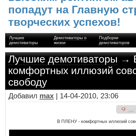
попадут на Главную ст
творческих успехов!
Лучшие
Демотиваторы о
Подборки
демотиваторы
жизни
демотиваторов
Лучшие демотиваторы
→ В
комфортных иллюзий совс
свободу
Добавил
max
| 14-04-2010, 23:06
+25
В ПЛЕНУ - комфортных иллюзий совс