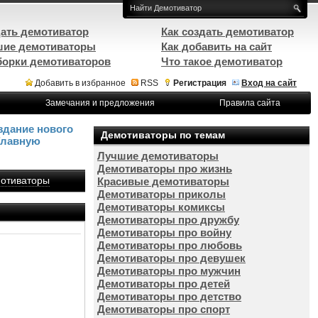
ать демотиватор
Как создать демотиватор
ие демотиваторы
Как добавить на сайт
орки демотиваторов
Что такое демотиватор
Добавить в избранное
RSS
Регистрация
Вход на сайт
Замечания и предложения
Правила сайта
здание нового
Демотиваторы по темам
Главную
Лучшие демотиваторы
Демотиваторы про жизнь
отиваторы
Красивые демотиваторы
Демотиваторы приколы
Демотиваторы комиксы
Демотиваторы про дружбу
Демотиваторы про войну
Демотиваторы про любовь
Демотиваторы про девушек
Демотиваторы про мужчин
Демотиваторы про детей
Демотиваторы про детство
Демотиваторы про спорт