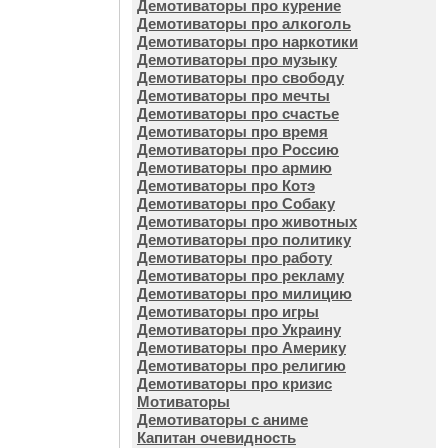
Демотиваторы про курение
Демотиваторы про алкоголь
Демотиваторы про наркотики
Демотиваторы про музыку
Демотиваторы про свободу
Демотиваторы про мечты
Демотиваторы про счастье
Демотиваторы про время
Демотиваторы про Россию
Демотиваторы про армию
Демотиваторы про Котэ
Демотиваторы про Собаку
Демотиваторы про животных
Демотиваторы про политику
Демотиваторы про работу
Демотиваторы про рекламу
Демотиваторы про милицию
Демотиваторы про игры
Демотиваторы про Украину
Демотиваторы про Америку
Демотиваторы про религию
Демотиваторы про кризис
Мотиваторы
Демотиваторы с аниме
Капитан очевидность