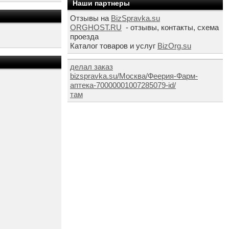
Наши партнеры
Отзывы на
BizSpravka.su
ORGHOST.RU
- отзывы, контакты, схема
проезда
Каталог товаров и услуг
BizOrg.su
делал заказ
bizspravka.su/Москва/Феерия-Фарм-
аптека-70000001007285079-id/
там