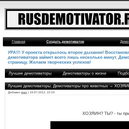
Главная
Создать демотиватор
Демо
УРА!!! У проекта открылось второе дыхание! Восстано
демотиватора займет всего лишь несколько минут. Дем
страницу. Желаем творческих успехов!
Лучшие демотиваторы
Демотиваторы о жизни
Подбо
Лучшие демотиваторы
,
Демотиваторы про животных
→ ХОЗЯИН?
Добавил
max
| 16-07-2012, 22:24
ХОЗЯИН? ТЫ? - ты при