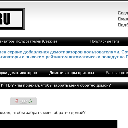
Созд
Лучш
Подб
тиваторы пользователей (Свежие)
Популярные теги
влен сервис добавления демотиваторов пользователями. Со
отиваторы с высоким рейтингом автоматически попадут на 
рки демотиваторов
Демотиваторы приколы
Разные дем
 ТЫ? - ты приехал, чтобы забрать меня обратно домой?
+117
ехал, чтобы забрать меня обратно домой?