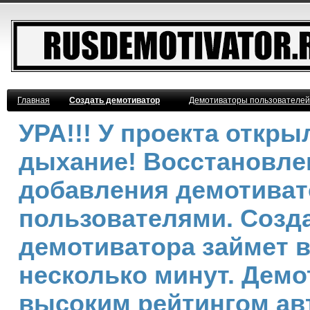
Главная
Создать демотиватор
Демотиваторы пользователей
УРА!!! У проекта откр
дыхание! Восстановле
добавления демотива
пользователями. Созд
демотиватора займет 
несколько минут. Демо
высоким рейтингом ав