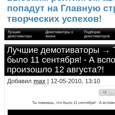
попадут на Главную ст
творческих успехов!
Лучшие
Демотиваторы о
Подборки
демотиваторы
жизни
демотиваторов
Лучшие демотиваторы
→ Т
было 11 сентября! - А всп
произошло 12 августа?!
Добавил
max
| 12-05-2010, 13:10
+138
Ты помнишь, что было 11 сентября! - А вспомн