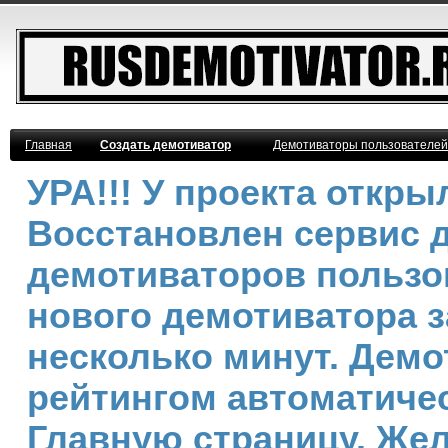
Главная
Создать демотиватор
Демотиваторы пользователей
УРА!!! У проекта откр
Восстановлен сервис 
демотиваторов пользо
нового демотиватора з
несколько минут. Дем
рейтингом автоматичес
Главную страницу. Же