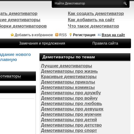
ать демотиватор
Как создать демотиватор
ие демотиваторы
Как добавить на сайт
орки демотиваторов
Что такое демотиватор
Добавить в избранное
RSS
Регистрация
Вход на сайт
Замечания и предложения
Правила сайта
здание нового
Демотиваторы по темам
Главную
Лучшие демотиваторы
Демотиваторы про жизнь
отиваторы
Красивые демотиваторы
Демотиваторы приколы
Демотиваторы комиксы
Демотиваторы про дружбу
Демотиваторы про войну
Демотиваторы про любовь
Демотиваторы про девушек
Демотиваторы про мужчин
Демотиваторы про детей
Демотиваторы про детство
Демотиваторы про спорт