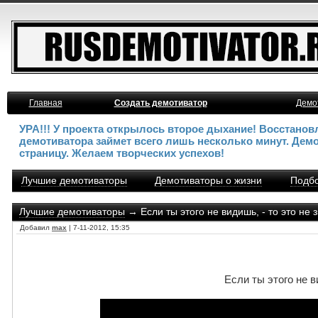
Главная
Создать демотиватор
Демо
УРА!!! У проекта открылось второе дыхание! Восстано
демотиватора займет всего лишь несколько минут. Дем
страницу. Желаем творческих успехов!
Лучшие демотиваторы
Демотиваторы о жизни
Подбо
Лучшие демотиваторы
→ Если ты этого не видишь, - то это не зн
Добавил
max
| 7-11-2012, 15:35
Если ты этого не ви