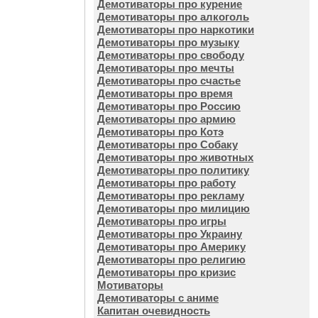
Демотиваторы про курение
Демотиваторы про алкоголь
Демотиваторы про наркотики
Демотиваторы про музыку
Демотиваторы про свободу
Демотиваторы про мечты
Демотиваторы про счастье
Демотиваторы про время
Демотиваторы про Россию
Демотиваторы про армию
Демотиваторы про Котэ
Демотиваторы про Собаку
Демотиваторы про животных
Демотиваторы про политику
Демотиваторы про работу
Демотиваторы про рекламу
Демотиваторы про милицию
Демотиваторы про игры
Демотиваторы про Украину
Демотиваторы про Америку
Демотиваторы про религию
Демотиваторы про кризис
Мотиваторы
Демотиваторы с аниме
Капитан очевидность