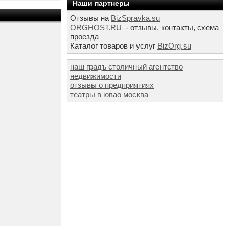
Наши партнеры
Отзывы на
BizSpravka.su
ORGHOST.RU
- отзывы, контакты, схема
проезда
Каталог товаров и услуг
BizOrg.su
наш градъ столичный агентство
недвижимости
отзывы о предприятиях
театры в ювао москва