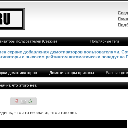
Созд
Лучш
Подб
тиваторы пользователей (Свежие)
Популярные теги
влен сервис добавления демотиваторов пользователями. Со
отиваторы с высоким рейтингом автоматически попадут на 
рки демотиваторов
Демотиваторы приколы
Разные дем
ачит, что этого нет.
+52
дишь, - то это не значит, что этого нет.