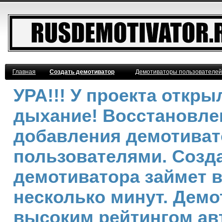
Главная
Создать демотиватор
Демотиваторы пользователей
УРА!!! У проекта откр
дыхание! Восстановле
добавления демотива
пользователями. Созд
демотиватора займет 
несколько минут. Демо
высоким рейтингом ав