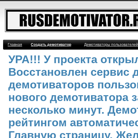
Главная
Создать демотиватор
Демотиваторы пользователей
УРА!!! У проекта откр
Восстановлен сервис 
демотиваторов пользо
нового демотиватора з
несколько минут. Дем
рейтингом автоматичес
Главную страницу. Же