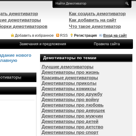
ать демотиватор
Как создать демотиватор
ие демотиваторы
Как добавить на сайт
орки демотиваторов
Что такое демотиватор
Добавить в избранное
RSS
Регистрация
Вход на сайт
Замечания и предложения
Правила сайта
здание нового
Демотиваторы по темам
Главную
Лучшие демотиваторы
Демотиваторы про жизнь
отиваторы
Красивые демотиваторы
Демотиваторы приколы
Демотиваторы комиксы
Демотиваторы про дружбу
Демотиваторы про войну
Демотиваторы про любовь
Демотиваторы про девушек
Демотиваторы про мужчин
Демотиваторы про детей
Демотиваторы про детство
Демотиваторы про спорт