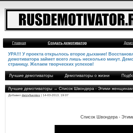
Главная
Создать демотиватор
Демо
УРА!!! У проекта открылось второе дыхание! Восстано
демотиватора займет всего лишь несколько минут. Дем
страницу. Желаем творческих успехов!
Лучшие демотиваторы
Демотиваторы о жизни
Подбо
Лучшие демотиваторы
→ Список Швондера - Этими женщинами 
Добавил
daizyfuentes
| 14-03-2013, 19:07
Список Швондера - Этими