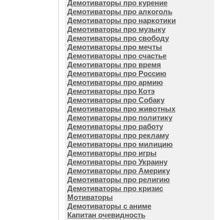
Демотиваторы про курение
Демотиваторы про алкоголь
Демотиваторы про наркотики
Демотиваторы про музыку
Демотиваторы про свободу
Демотиваторы про мечты
Демотиваторы про счастье
Демотиваторы про время
Демотиваторы про Россию
Демотиваторы про армию
Демотиваторы про Котэ
Демотиваторы про Собаку
Демотиваторы про животных
Демотиваторы про политику
Демотиваторы про работу
Демотиваторы про рекламу
Демотиваторы про милицию
Демотиваторы про игры
Демотиваторы про Украину
Демотиваторы про Америку
Демотиваторы про религию
Демотиваторы про кризис
Мотиваторы
Демотиваторы с аниме
Капитан очевидность