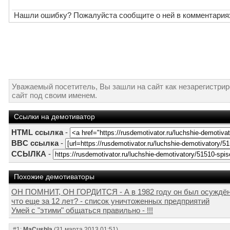
Нашли ошибку? Пожалуйста сообщите о ней в комментария
Уважаемый посетитель, Вы зашли на сайт как незарегистри
сайт под своим именем.
Ссылки на демотиватор
HTML ссылка
-
BBC ссылка
-
ССЫЛКА
-
Похожие демотиваторы
ОН ПОМНИТ, ОН ГОРДИТСЯ - А в 1982 году он был осуждён з
что еще за 12 лет? - список уничтоженных предприятий
Умей с "этими" общаться правильно - !!!
#1:
MaCushla
(31 марта 2013 01:51)