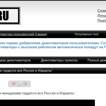
Созд
Лучш
Подб
тиваторы пользователей (Свежие)
Популярные теги
влен сервис добавления демотиваторов пользователями. Со
отиваторы с высоким рейтингом автоматически попадут на 
рки демотиваторов
Демотиваторы приколы
Разные дем
гордится вся Россия и Израиль!
+27
 женщинами гордится вся Россия и Израиль!