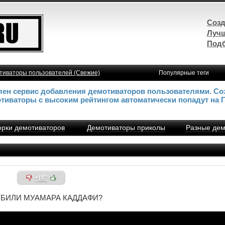
Созд
Лучш
Подб
тиваторы пользователей (Свежие)
Популярные теги
влен сервис добавления демотиваторов пользователями. Со
отиваторы с высоким рейтингом автоматически попадут на 
рки демотиваторов
Демотиваторы приколы
Разные дем
+187
УБИЛИ МУАМАРА КАДДАФИ?