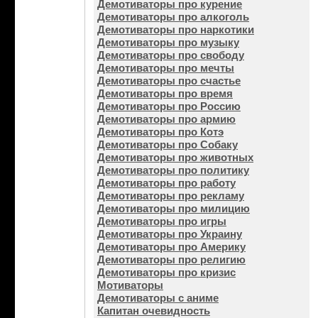
Демотиваторы про курение
Демотиваторы про алкоголь
Демотиваторы про наркотики
Демотиваторы про музыку
Демотиваторы про свободу
Демотиваторы про мечты
Демотиваторы про счастье
Демотиваторы про время
Демотиваторы про Россию
Демотиваторы про армию
Демотиваторы про Котэ
Демотиваторы про Собаку
Демотиваторы про животных
Демотиваторы про политику
Демотиваторы про работу
Демотиваторы про рекламу
Демотиваторы про милицию
Демотиваторы про игры
Демотиваторы про Украину
Демотиваторы про Америку
Демотиваторы про религию
Демотиваторы про кризис
Мотиваторы
Демотиваторы с аниме
Капитан очевидность