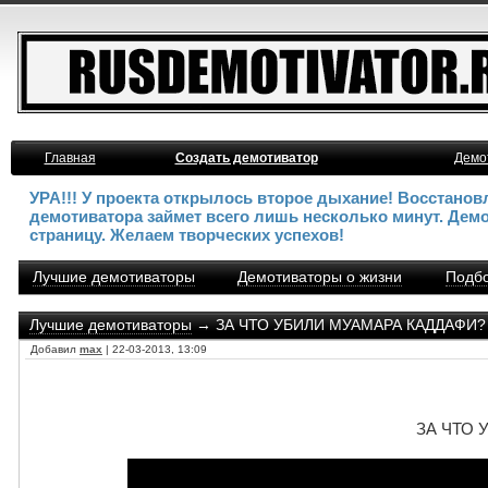
Главная
Создать демотиватор
Демо
УРА!!! У проекта открылось второе дыхание! Восстано
демотиватора займет всего лишь несколько минут. Дем
страницу. Желаем творческих успехов!
Лучшие демотиваторы
Демотиваторы о жизни
Подбо
Лучшие демотиваторы
→ ЗА ЧТО УБИЛИ МУАМАРА КАДДАФИ?
Добавил
max
| 22-03-2013, 13:09
ЗА ЧТО 