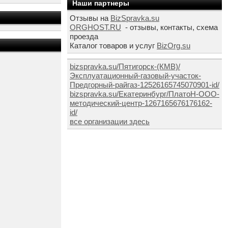
Наши партнеры
Отзывы на
BizSpravka.su
ORGHOST.RU
- отзывы, контакты, схема
проезда
Каталог товаров и услуг
BizOrg.su
bizspravka.su/Пятигорск-(КМВ)/
Эксплуатационный-газовый-участок-
Предгорный-райгаз-12526165745070901-id/
bizspravka.su/Екатеринбург/ПлатоН-ООО-
методический-центр-1267165676176162-
id/
все организации здесь