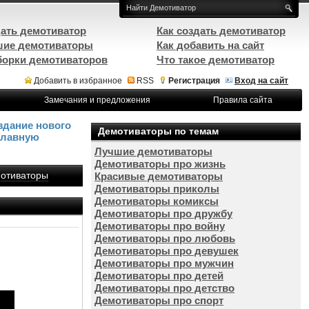
ать демотиватор
Как создать демотиватор
ие демотиваторы
Как добавить на сайт
орки демотиваторов
Что такое демотиватор
Добавить в избранное
RSS
Регистрация
Вход на сайт
Замечания и предложения
Правила сайта
здание нового
Демотиваторы по темам
Главную
Лучшие демотиваторы
Демотиваторы про жизнь
отиваторы
Красивые демотиваторы
Демотиваторы приколы
Демотиваторы комиксы
Демотиваторы про дружбу
Демотиваторы про войну
Демотиваторы про любовь
Демотиваторы про девушек
Демотиваторы про мужчин
Демотиваторы про детей
Демотиваторы про детство
Демотиваторы про спорт