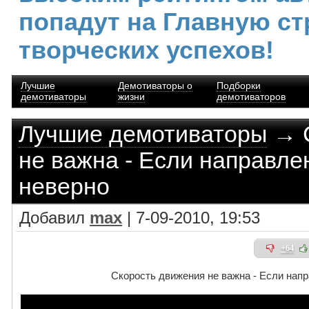
попадут на Главную ст
творческих успехов!
Лучшие
Демотиваторы о
Подборки
демотиваторы
жизни
демотиваторов
Лучшие демотиваторы
→ С
не важна - Если направл
неверно
Добавил
max
| 7-09-2010, 19:53
+64
Скорость движения не важна - Если нап