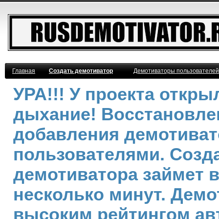
Главная
Создать демотиватор
Демотиваторы пользователей
УРА!!! У проекта откр
дыхание! Восстановле
добавления демотива
пользователями. Созд
демотиватора займет 
несколько минут. Демо
высоким рейтингом ав