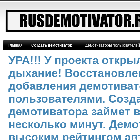
Главная
Создать демотиватор
Демотиваторы пользователей
УРА!!! У проекта откр
дыхание! Восстановле
добавления демотива
пользователями. Созд
демотиватора займет 
несколько минут. Демо
высоким рейтингом ав