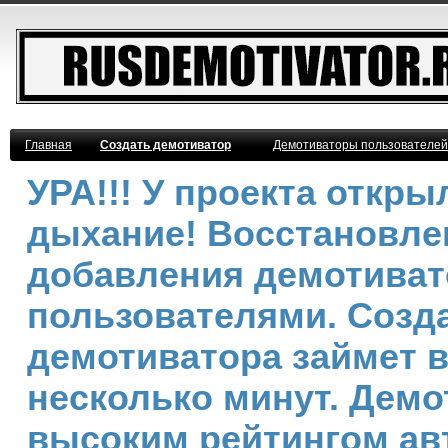
Главная
Создать демотиватор
Демотиваторы пользователей
УРА!!! У проекта откр
дыхание! Восстановле
добавления демотива
пользователями. Созд
демотиватора займет 
несколько минут. Демо
высоким рейтингом ав