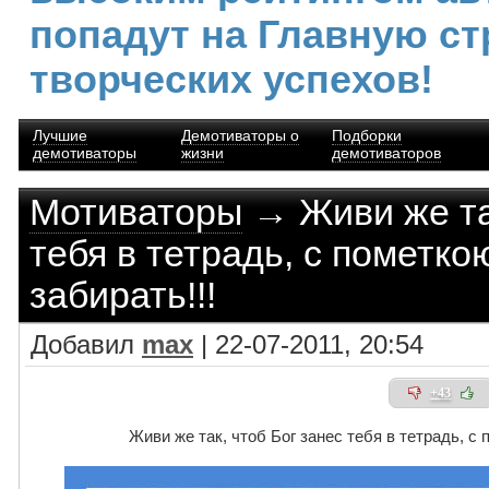
попадут на Главную ст
творческих успехов!
Лучшие
Демотиваторы о
Подборки
демотиваторы
жизни
демотиваторов
Мотиваторы
→ Живи же так
тебя в тетрадь, с пометко
забирать!!!
Добавил
max
| 22-07-2011, 20:54
+43
Живи же так, чтоб Бог занес тебя в тетрадь, с 