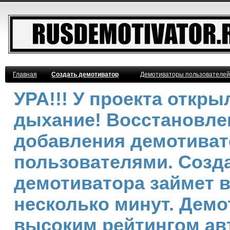
Главная
Создать демотиватор
Демотиваторы пользователей
УРА!!! У проекта откр
дыхание! Восстановле
добавления демотива
пользователями. Созд
демотиватора займет 
несколько минут. Демо
высоким рейтингом ав