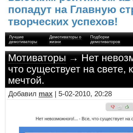
попадут на Главную ст
творческих успехов!
Лучшие
Демотиваторы о
Подборки
демотиваторы
жизни
демотиваторов
Мотиваторы
→ Нет невозмо
что существует на свете, 
мечтой.
Добавил
max
| 5-02-2010, 20:28
+9
Нет невозможного!... - Все, что существует на 