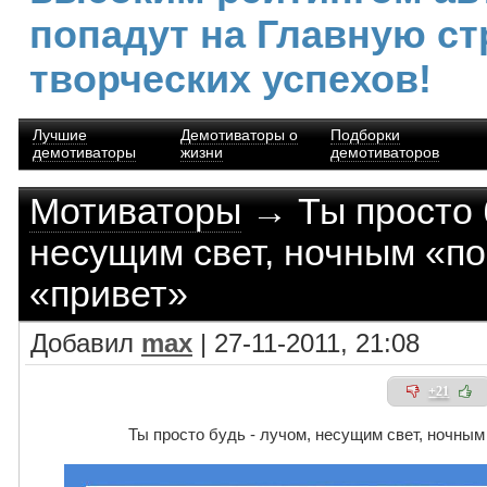
попадут на Главную ст
творческих успехов!
Лучшие
Демотиваторы о
Подборки
демотиваторы
жизни
демотиваторов
Мотиваторы
→ Ты просто б
несущим свет, ночным «по
«привет»
Добавил
max
| 27-11-2011, 21:08
+21
Ты просто будь - лучом, несущим свет, ночным