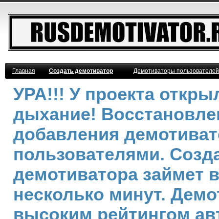
Главная
Создать демотиватор
Демотиваторы пользователей
УРА!!! У проекта откр
дыхание! Восстановле
добавления демотива
пользователями. Созд
демотиватора займет 
несколько минут. Демо
высоким рейтингом ав