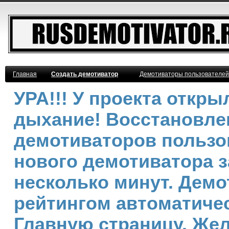
Главная
Создать демотиватор
Демотиваторы пользователей
УРА!!! У проекта откр
дыхание! Восстановле
демотиваторов пользо
нового демотиватора з
несколько минут. Дем
рейтингом автоматичес
Главную страницу. Же