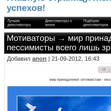
успехов!
Лучшие
Демотиваторы о
Подборки
демотиваторы
жизни
демотиваторов
Мотиваторы
→ мир принад
пессимисты всего лишь з
Добавил
anon
| 21-09-2012, 16:43
+1
мир принадлежит оптимистам - пес