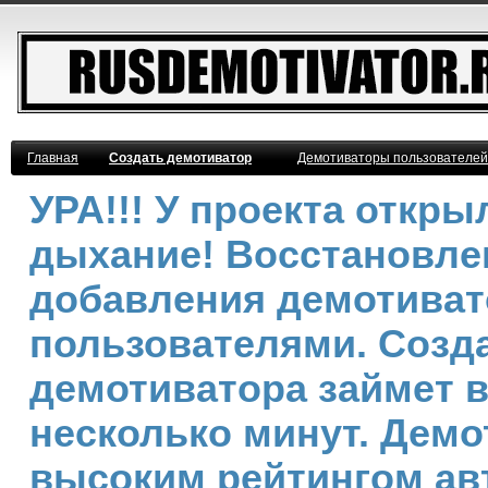
Главная
Создать демотиватор
Демотиваторы пользователей
УРА!!! У проекта откр
дыхание! Восстановле
добавления демотива
пользователями. Созд
демотиватора займет 
несколько минут. Демо
высоким рейтингом ав