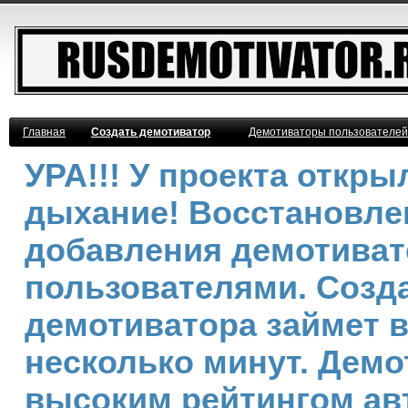
Главная
Создать демотиватор
Демотиваторы пользователей
УРА!!! У проекта откр
дыхание! Восстановле
добавления демотива
пользователями. Созд
демотиватора займет 
несколько минут. Демо
высоким рейтингом ав