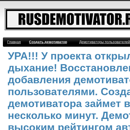
Главная
Создать демотиватор
Демотиваторы пользователей
УРА!!! У проекта откр
дыхание! Восстановле
добавления демотива
пользователями. Созд
демотиватора займет 
несколько минут. Демо
высоким рейтингом ав