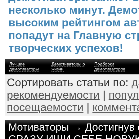
несколько минут. Демо
высоким рейтингом ав
попадут на Главную ст
творческих успехов!
Лучшие
Демотиваторы о
Подборки
демотиваторы
жизни
демотиваторов
Сортировать статьи по:
д
рекомендуемости
|
попул
посещаемости
|
коммент
Мотиваторы
→
Достигнув
СРАЗУ ИЩИ СЕБЕ НОВУЮ 