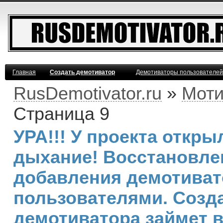
Главная
Создать демотиватор
Демотиваторы пользователей
RusDemotivator.ru
»
Моти
Страница 9
УРА!!! У проекта откр
дыхание! Восстановле
добавления демотива
пользователями. Созд
демотиватора займет 